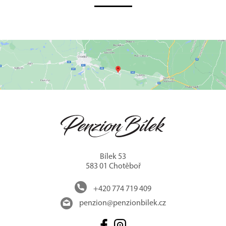
Bílek 53
583 01 Chotěboř
+420 774 719 409
penzion@penzionbilek.cz